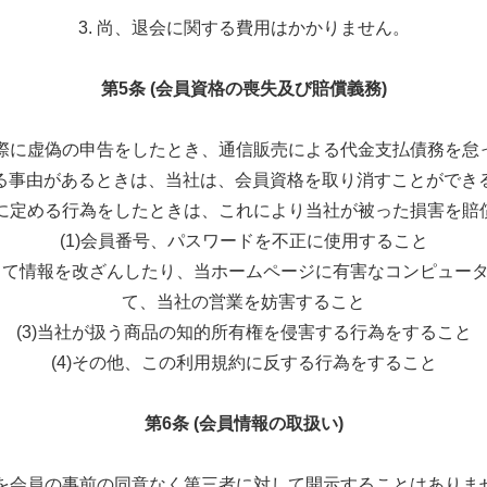
3. 尚、退会に関する費用はかかりません。
第5条 (会員資格の喪失及び賠償義務)
の際に虚偽の申告をしたとき、通信販売による代金支払債務を
る事由があるときは、当社は、会員資格を取り消すことができ
各号に定める行為をしたときは、これにより当社が被った損害を賠
(1)会員番号、パスワードを不正に使用すること
スして情報を改ざんしたり、当ホームページに有害なコンピュー
て、当社の営業を妨害すること
(3)当社が扱う商品の知的所有権を侵害する行為をすること
(4)その他、この利用規約に反する行為をすること
第6条 (会員情報の取扱い)
報を会員の事前の同意なく第三者に対して開示することはあり