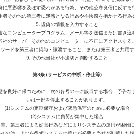
の心身に悪影響を及ぼす恐れがある行為、その他公序良俗に反する
の利用者その他の第三者に迷惑となる行為や不快感を抱かせる行為
5. 虚偽の情報を入力すること
 有害なコンピュータープログラム、メール等を送信または書き込
. 当社のサーバーその他のコンピューターに不正にアクセスする
パスワードを第三者に貸与・譲渡すること、または第三者と共用
9. その他当社が不適切と判断すること
第8条 (サービスの中断・停止等)
状態を良好に保つために、次の各号の一に該当する場合、予告
いは一部を停止することがあります。
(1)システムの定期保守および緊急保守のために必要な場合
(2)システムに負荷が集中した場合
、停電、第三者による妨害行為などによりシステムの運用が困難
4)その他、止むを得ずシステムの停止が必要と当社が判断した