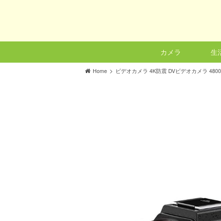
カメラ
生
>
Home