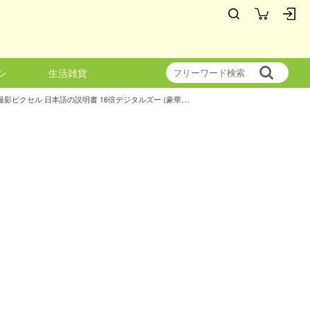
ン
生活雑貨
ビデオカメラ 4K防震 DVビデオカメラ 4800万画素 日本製センサー デジタルビデオカメラ 3インチIPSタッチディスプレイ画面 4800W撮影ピクセル 日本語の説明書 16倍デジタルズー (豪華版+SD32GB)